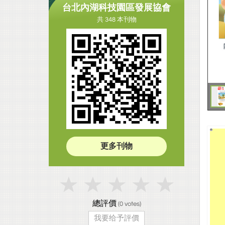
台北內湖科技園區發展協會
共 348 本刊物
更多刊物
總評價
(
0
votes)
我要给予評價