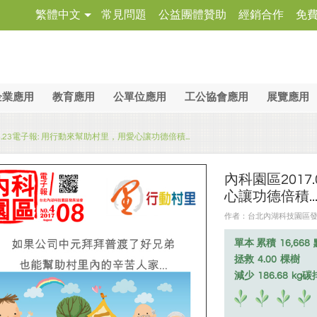
繁體中文
常見問題
公益團體贊助
經銷合作
免
企業應用
教育應用
公單位應用
工公協會應用
展覽應用
08.23電子報: 用行動來幫助村里，用愛心讓功德倍積...
內科園區2017
心讓功德倍積..
作者：台北內湖科技園區發展協會
單本 累積
16,668
拯救
4.00
棵樹
減少
186.68
kg碳