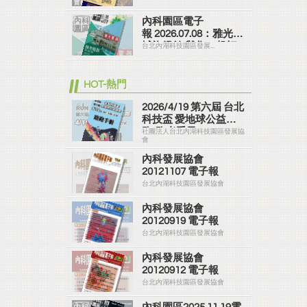
併購 實務精修班
內科園區電子
報 2026.07.08：雅光商
城旗艦館 與您一起打
台北內湖科技園區發展...
造美好家園
HOT-熱門
2026/4/19 第六屆 台北
科技盃 愛地球公益路
跑-跑者手冊
社團法人台北內湖科技園區發展協
會
內科發展協會
20121107 電子報
台北內湖科技園區發展協會
內科發展協會
20120919 電子報
台北內湖科技園區發展協會
內科發展協會
20120912 電子報
台北內湖科技園區發展協會