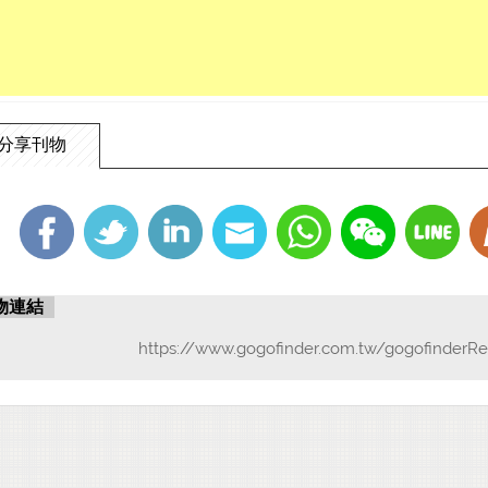
分享刊物
物連結
https://www.gogofinder.com.tw/gogofinderRe