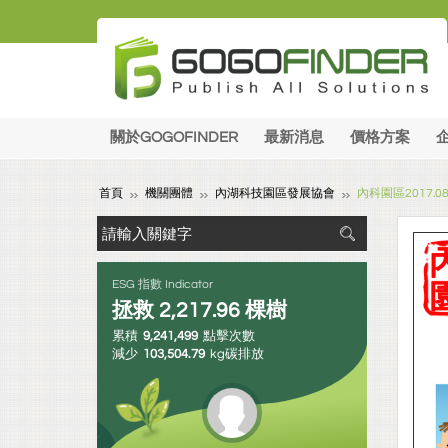
關於GOGOFINDER
最新消息
價格方案
首頁
機關團體
內湖科技園區發展協會
內科園區2017.
ESG 指數 Indicator
拯救
2,217.96
棵樹
累積
9,241,499
點擊次數
減少
103,504.79
kg碳排放