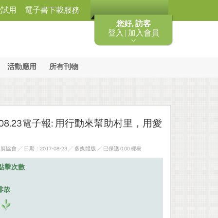
費試用
電子書下載服務
您好, 訪客
登入 | 加入會員
活動應用
所有刊物
.08.23電子報: 用行動來幫助村里，用愛
.
 ╱ 日期：2017-08-23 ╱ 多媒體版
╱ 已保護 0.00 棵樹
點擊次數
排放