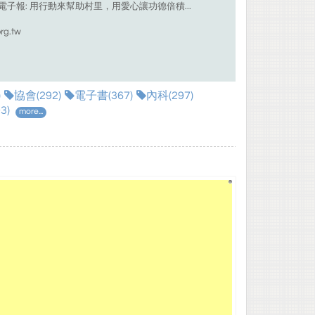
.23電子報: 用行動來幫助村里，用愛心讓功德倍積...
rg.tw
)
協會(292)
電子書(367)
內科(297)
3)
more...