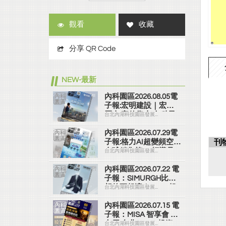
觀看
收藏
分享 QR Code
NEW-最新
內科園區2026.08.05電
子報:宏明建設｜宏明
麗山 家的靠山 內科最
台北內湖科技園區發展...
高的安全承諾
內科園區2026.07.29電
子報:格力AI超變頻空調
刊
全球銷售第一 領導品
台北內湖科技園區發展...
牌
內科園區2026.07.22 電
子報：SIMURGH比你
想的更舒適｜Su-Si 舒
台北內湖科技園區發展...
仕裝 都會日常輕鬆穿
搭 免燙可機洗
內科園區2026.07.15 電
子報：MISA 智享會 第
七屆 台北(2026) 投資/
台北內湖科技園區發展...