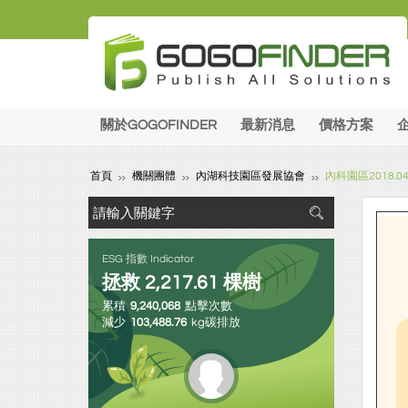
關於GOGOFINDER
最新消息
價格方案
首頁
機關團體
內湖科技園區發展協會
內科園區2018.
ESG 指數 Indicator
拯救
2,217.61
棵樹
累積
9,240,068
點擊次數
減少
103,488.76
kg碳排放