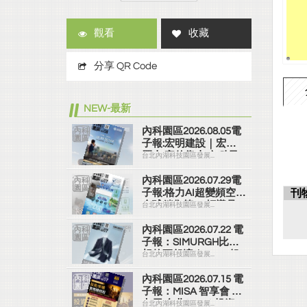
觀看
收藏
分享 QR Code
NEW-最新
內科園區2026.08.05電
子報:宏明建設｜宏明
麗山 家的靠山 內科最
台北內湖科技園區發展...
高的安全承諾
內科園區2026.07.29電
子報:格力AI超變頻空調
刊
全球銷售第一 領導品
台北內湖科技園區發展...
牌
內科園區2026.07.22 電
子報：SIMURGH比你
想的更舒適｜Su-Si 舒
台北內湖科技園區發展...
仕裝 都會日常輕鬆穿
搭 免燙可機洗
內科園區2026.07.15 電
子報：MISA 智享會 第
七屆 台北(2026) 投資/
台北內湖科技園區發展...