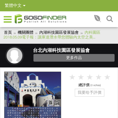
繁體中文
首頁
機關團體
內湖科技園區發展協會
內科園區
2018.05.09電子報：讓庫達潛水帶您體驗內太空之美...
台北內湖科技園區發展協會
更多作品
總評價
(
votes)
0
我要给予評價