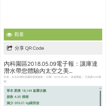
觀看
分享 QR Code
內科園區2018.05.09電子報：讓庫達
潛水帶您體驗內太空之美...
作者：台北內湖科技園區發展協會 ╱ 日期：2018-05-09 ╱ 多媒體版
╱ 已保護 0.00 棵
樹
單本 累積
18,144
點擊次數
拯救
4.35
棵樹
減少
203.21
kg碳排放