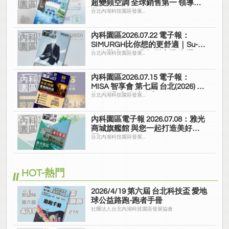
超變頻空調 全球銷售第一 領導品
牌
台北內湖科技園區發展...
內科園區2026.07.22 電子報：
SIMURGH比你想的更舒適｜Su-Si
舒仕裝 都會日常輕鬆穿搭 免燙可
台北內湖科技園區發展...
機洗
內科園區2026.07.15 電子報：
MISA 智享會 第七屆 台北(2026) 投
資/併購 實務精修班
台北內湖科技園區發展...
內科園區電子報 2026.07.08：雅光
商城旗艦館 與您一起打造美好家
園
台北內湖科技園區發展...
HOT-熱門
2026/4/19 第六屆 台北科技盃 愛地
球公益路跑-跑者手冊
社團法人台北內湖科技園區發展協會