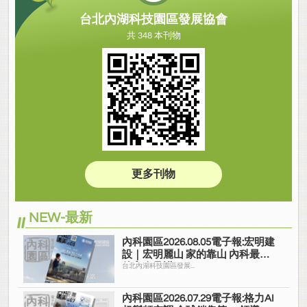
台北內湖科技園區發展協會
共 348 本刊物
更多刊物
NEW-最新
內科園區2026.08.05電子報:宏明建
設｜宏明麗山 家的靠山 內科最高
的安全承諾
台北內湖科技園區發展...
內科園區2026.07.29電子報:格力AI