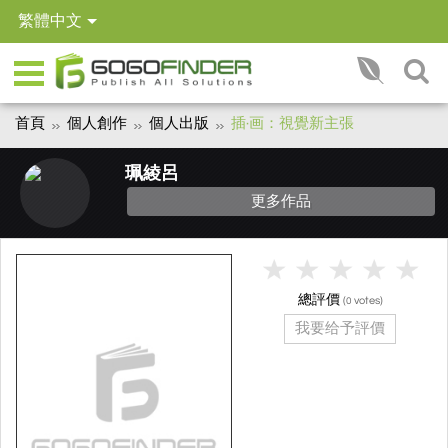
繁體中文
首頁
個人創作
個人出版
插·画：視覺新主張
珮綾呂
更多作品
總評價
(
votes)
0
我要给予評價