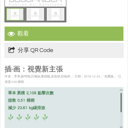
觀看
分享 QR Code
插·画：視覺新主張
作者：李聿,蘇明翊,呂珮綾,陳德毓,袁筱婷,莊喻婷 ╱ 日期：2018-12-24 ╱ 免費版
╱ 已
保護 0.00 棵樹
單本 累積
2,108
點擊次數
拯救
0.51
棵樹
減少
23.61
kg碳排放