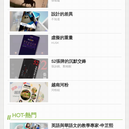
張瑜蘊
設計的差異
不知道
虛擬的重量
HUSK
52張牌的沉默交鋒
張詠銘、鄭相猷
越南河粉
河粉組
HOT-熱門
英語與華語文的教學專家-申芷熙