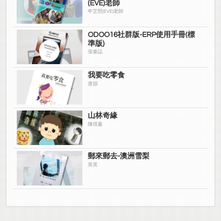
(EVE)老師
申芷熙(EVE)老師
ODOO16社群版-ERP使用手冊(標
準版)
張秦誌
我要吃零食
唐韻
山林奇緣
陳琪蓁
郵來郵去-澳洲雪梨
英英