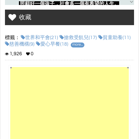
照顧好一個孩子，社會多一個有希望的人生。
收藏
"世界和平"源自於內心的和平，內心和平奠基於兒童時期；本會
關心兒童心靈的守護，全力推動貧弱與危機家庭兒童救助活
動。透過
(一)「搶救危機兒」危機家庭兒童脫困服務
、
(二)「搶
標籤：
世界和平會(21)
搶救受飢兒(17)
貧童助養(11)
救受飢兒」貧弱家庭兒童愛心早餐與營養食品服務
、
(三)「偏鄉
慈善機構(9)
愛心早餐(18)
more...
圓夢」服務—幫助孩子脫貧‧更幫助孩子勇於追求夢想
三種服務
1,926
0
計畫來照顧孩子。
歡迎您觀看我們的服務分享，
分享社會中愛心角落的溫
情。