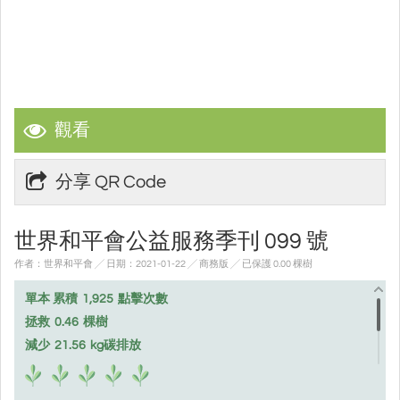
觀看
分享 QR Code
世界和平會公益服務季刊 099 號
作者：世界和平會 ╱ 日期：2021-01-22 ╱ 商務版
╱ 已保護 0.00 棵樹
單本 累積
1,925
點擊次數
拯救
0.46
棵樹
減少
21.56
kg碳排放