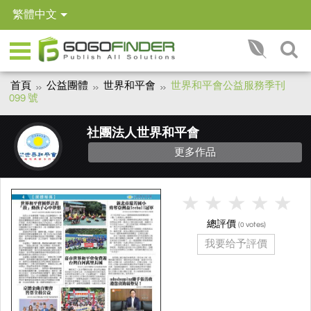
繁體中文
首頁
公益團體
世界和平會
世界和平會公益服務季刊
099 號
社團法人世界和平會
更多作品
總評價
(
votes)
0
我要给予評價