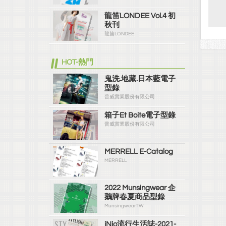
龍笛LONDEE Vol.4 初
秋刊
龍笛LONDEE
HOT-熱門
鬼洗.地藏.日本藍電子
型錄
普威實業股份有限公司
箱子Et Boite電子型錄
普威實業股份有限公司
MERRELL E-Catalog
MERRELL
2022 Munsingwear 企
鵝牌春夏商品型錄
MunsingwearTW
iNio流行生活誌-2021-