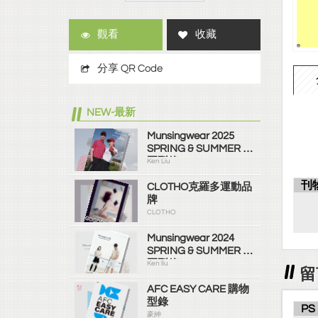
觀看
收藏
分享 QR Code
NEW-最新
Munsingwear 2025
SPRING & SUMMER 春
夏型錄
Ken Liu
刊
CLOTHO克羅多運動品
牌
CLOTHO
Munsingwear 2024
SPRING & SUMMER 春
夏型錄
Ken liu
留
AFC EASY CARE 購物
型錄
PS
豪紳