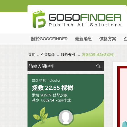
關於GOGOFINDER
最新消息
價格方案
首頁
企業型錄
服飾/配件
溫馨艋舺[成熟媽媽裝]
ESG 指數 Indicator
拯救
22.55
棵樹
累積
93,959
點擊次數
減少
1,052.34
kg碳排放