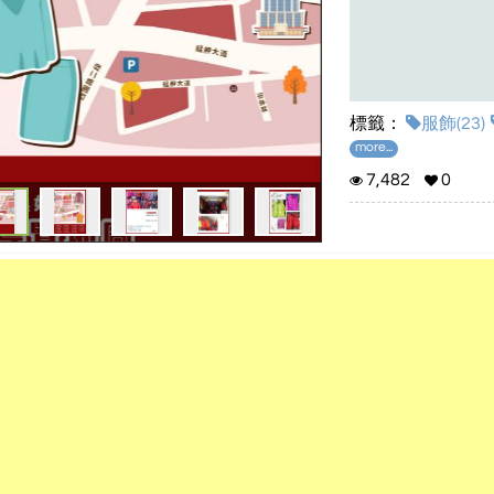
標籤：
服飾(23)
more...
7,482
0