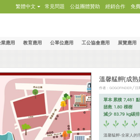
繁體中文
常見問題
公益團體贊助
經銷合作
免
企業應用
教育應用
公單位應用
工公協會應用
展覽應用
溫馨艋舺[成熟
作者：GOGOFINDER ╱ 日
單本 累積
7,481
拯救
1.80
棵樹
減少
83.79
kg碳
溫馨艋舺-全家人的