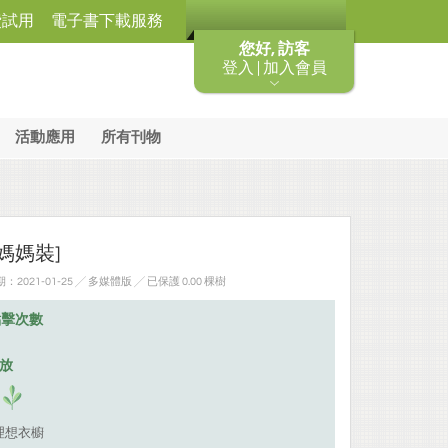
費試用
電子書下載服務
您好, 訪客
登入 | 加入會員
活動應用
所有刊物
媽媽裝]
期：2021-01-25 ╱ 多媒體版
╱ 已保護 0.00 棵樹
點擊次數
排放
理想衣櫥