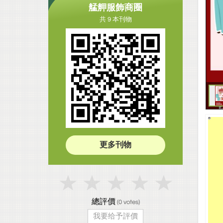
艋舺服飾商圈
共 9 本刊物
更多刊物
總評價
(
0
votes)
我要给予評價