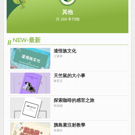
其他
共 268 本刊物
NEW-最新
達悟族文化
江紫寧
天竺鼠的大小事
陳育亘
探索咖啡的感官之旅
張淑嬿
胰島素注射教學
徐雅欣