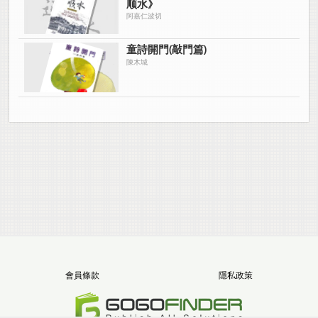
顺水》
阿嘉仁波切
童詩開門(敲門篇)
陳木城
會員條款
隱私政策