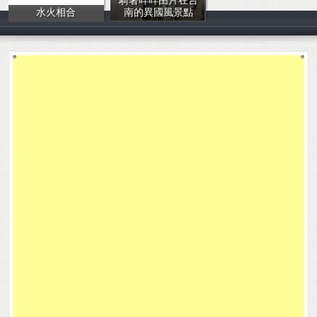
騎著咩咩由片在台
水火相合
南的異國風景點
王菀柔，張佳媛
王怡婷、林彥妏