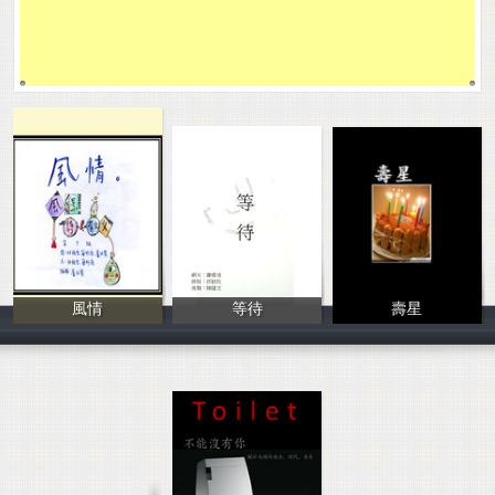
風情
等待
壽星
林雍容 盧玟霓
陳蘊文/邱歆玫/
學生