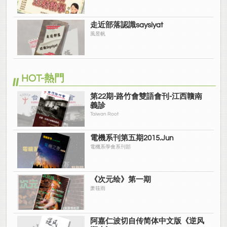
走近部落認識saysiyat
風昱帆
HOT-熱門
第22期-路竹會雙語會刊-江西贛南
義診
Taiwan Root
電機系刊第五期2015.Jun
電機系學會系刊部
《次元绘》第一期
萧筱雨
阿嘉仁波切自传简体中文版《逆风