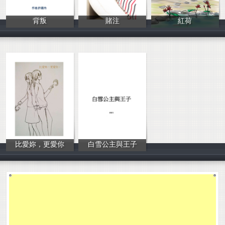
背叛
賭注
紅荷
許嘉伶
高婕芸
張璿
比愛妳，更愛你
白雪公主與王子
陳冠庭
鄭宭羽