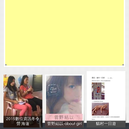
2015數位資訊冬令
營 海蓮
菅野結以-about girl
貓村一日遊