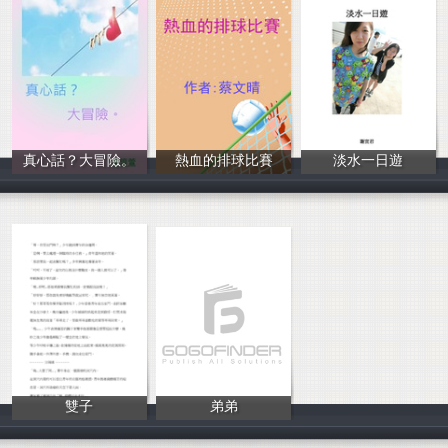
真心話？大冒險。
熱血的排球比賽
淡水一日遊
李淳萱
蔡文晴
謝宜君
雙子
弟弟
YM
宋家瑜