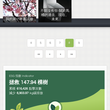
不能沒有你-關於馬
桶的過去、現在、
我的第一本書試做
未來
阿明啊
阿峻
4
5
6
7
8
9
ESG 指數 Indicator
拯救
147.94
棵樹
累積
616,426
點擊次數
減少
6,903.97
kg碳排放