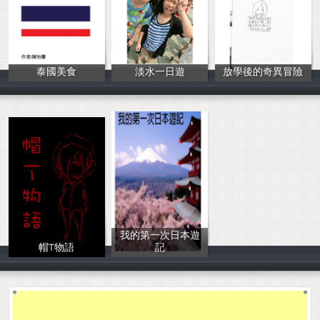
泰國美食
淡水一日遊
放學後的奇異冒險
陳怡蓁
顧又嘉
徐筱媛
我的第一次日本遊
帽T物語
記
汪月廷
郭永欣