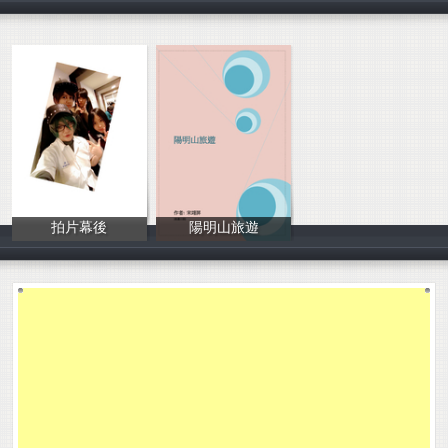
海蓮
蔡亞芸
周婕
拍片幕後
陽明山旅遊
賴亦雯
宋翊屏