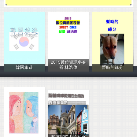
2015數位資訊冬令
韓國旅遊
營 林浩偉
暫時的緣分
陳心瑜
林浩偉
邱瑞瑤/何芷芬/