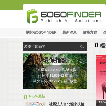
關於GOGOFINDER
最新消息
價格方案
標
環保指數
共累積 53,498,463 點擊次數
已拯救 12,839.62 棵樹
減少 599,182.79 kg 碳排放量
NEW-最新
TAI
社團法人台北龍來扶輪