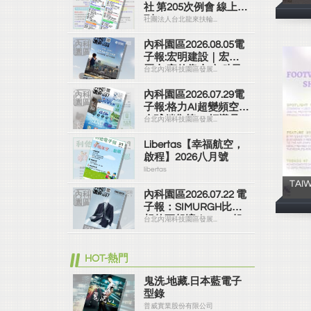
社 第205次例會 線上社
刊
社團法人台北龍來扶輪...
內科園區2026.08.05電
子報:宏明建設｜宏明
麗山 家的靠山 內科最
台北內湖科技園區發展...
高的安全承諾
內科園區2026.07.29電
子報:格力AI超變頻空調
全球銷售第一 領導品
台北內湖科技園區發展...
牌
Libertas【幸福航空，
啟程】2026八月號
libertas
TAI
內科園區2026.07.22 電
子報：SIMURGH比你
想的更舒適｜Su-Si 舒
台北內湖科技園區發展...
仕裝 都會日常輕鬆穿
搭 免燙可機洗
HOT-熱門
鬼洗.地藏.日本藍電子
型錄
普威實業股份有限公司