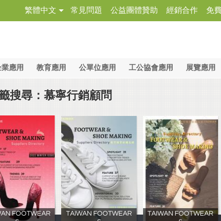
繁體中文
常見問題
公益團體贊助
經銷合作
免
企業應用
教育應用
公單位應用
工公協會應用
展覽應用
籤搜尋：慕寧行銷顧問
WAN FOOTWEAR
TAIWAN FOOTWEAR
TAIWAN FOOTWEAR