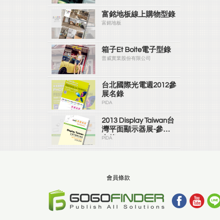
富銘地板線上購物型錄
富銘地板
箱子Et Boite電子型錄
普威實業股份有限公司
台北國際光電週2012參
展名錄
PIDA
2013 Display Taiwan台
灣平面顯示器展-參展
名錄
PIDA
會員條款