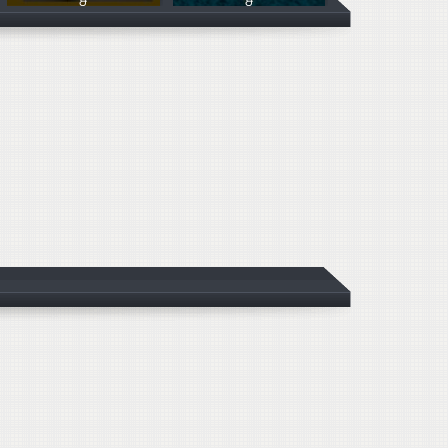
&
&
慕寧行銷
慕寧行銷