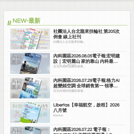
NEW-最新
社團法人台北龍來扶輪社 第205次
例會 線上社刊
社團法人台北龍來扶輪...
內科園區2026.08.05電子報:宏明建
設｜宏明麗山 家的靠山 內科最高
的安全承諾
台北內湖科技園區發展...
內科園區2026.07.29電子報:格力AI
超變頻空調 全球銷售第一 領導品
牌
台北內湖科技園區發展...
Libertas【幸福航空，啟程】2026
八月號
libertas
內科園區2026.07.22 電子報：