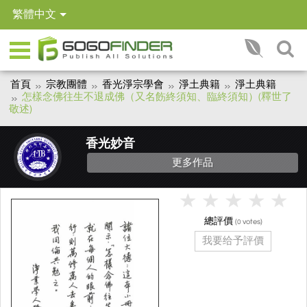
繁體中文
首頁
宗教團體
香光淨宗學會
淨土典籍
淨土典籍
怎樣念佛往生不退成佛（又名飭終須知、臨終須知）(釋世了
敬述)
香光妙音
更多作品
總評價
(
votes)
0
我要给予評價