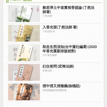
般若淨土中道實相菩提論 (了然法
師著)
了然法師
入香光室(了然法師 著)
了然法師 著
助念生西須知(台中蓮社編著) (2020
年香光重新排版校對)
台中蓮社編著
幻住答問 (宏琳法師)
宏琳法師
徑中徑又徑徵義(徐槐廷)
張師誠編纂清徐槐廷徵...