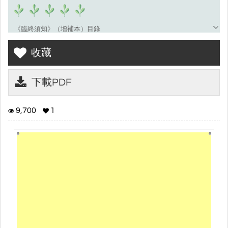
《臨終須知》（增補本）目錄
釋世了敬述，妙真法師鑑定。
收藏
印光大師題詞
下載PDF
序
自序
9,700
1
信願念佛臨終必然往生
眷屬應注意的事項
助念答問
為什麼臨終一念能往生西方
助念人應了解的幾點
助念人的最勝因果