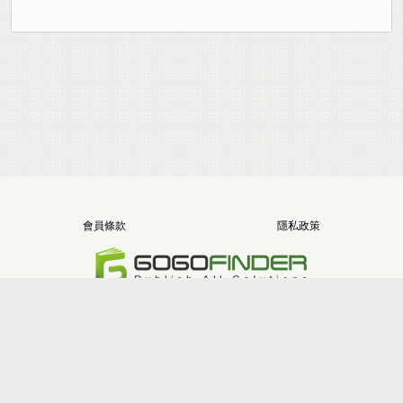
會員條款
隱私政策
電話：+886-2-8512-1068
地址：新北市三重區重新路五段646號11樓之5
版權所有 堂朝數位整合股份有限公司
Site version：2.9.2