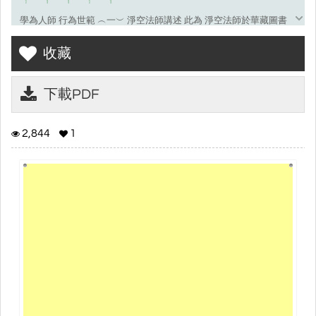
學為人師 行為世範 ︵一︶ 淨空法師講述 此為 淨空法師於華藏圖書
館之早餐開示，尚未經 淨空法師鑒定，僅為弟子 悟有摘要記錄，順
收藏
文整理，草成此篇，供養讀者。 一、示修持方法︵一︶ 修福與修慧
︵ 950102 早餐︶ ﹁修福與修慧﹂，福、慧是修學佛法所要求的兩
大目標。我們在傳授三皈時，所念 的誓詞：﹁皈依佛，二足尊﹂，
下載PDF
﹁二﹂就是福與慧，﹁足﹂就是滿足、圓滿。由此可 知，成佛就是
福與慧的修學圓滿，所以得為世、出世間之所尊敬。 世間人 ， 古今
2,844
1
中外沒有一個不求福慧 ， 其實福慧是眾生本具的 ， 自性中原本就
具足， 而且是圓滿具足。現在眾生福慧為什麼沒有了？佛告訴我
們，是有兩種障礙把它障住 了，就是煩惱障和所知障。煩惱障福
德，所知障智慧。有煩惱障的人，福德就沒有了； 有所知障的人，
智慧就沒有了，所以只要能除二障，福慧就現前了。 二障要怎樣
除？這就要靠修德了。福慧原本是性德，如果沒有修德，自性的福
慧就  一、示修持方法  ９ 不能現前，所以要修行。修要怎麼修法
呢？佛在︽觀無量壽佛經︾上教人要先修學三 福。我們真正能相
信，真正能明白這個道理，肯發心去修學，這個知見就是真實的智
慧；肯認真去做，此人就有福了。 ﹁ 三福 ﹂ 大家都知道，為什麼
做不到呢？因為認識不夠，認識不夠就是沒有智慧。 我們有一分的
認識，就認真做到一分；有二分認識，自然做到二分；完全不肯做