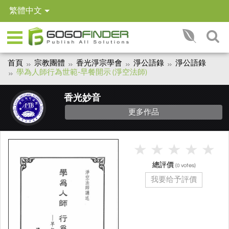
繁體中文
首頁
宗教團體
香光淨宗學會
淨公語錄
淨公語錄
學為人師行為世範-早餐開示 (淨空法師)
香光妙音
更多作品
總評價
(
votes)
0
我要给予評價