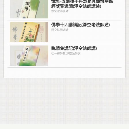
懺悔-改過後不再造是真懺悔華嚴
經獎暨選讀(淨空法師講述)
淨空法師講述
佛學十四講講記(淨空老法師述)
淨空法師講述
晚晴集講記(淨空法師講)
弘一律師集 淨空法師講