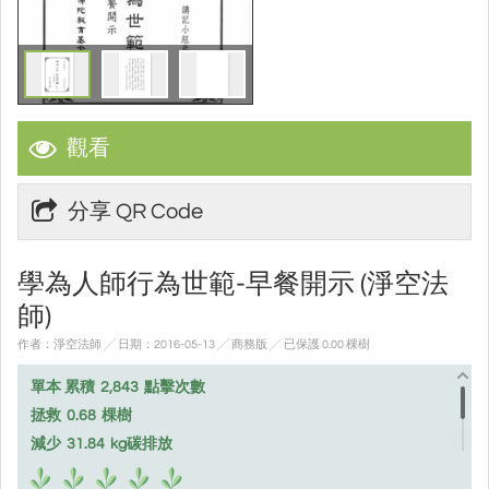
觀看
分享 QR Code
學為人師行為世範-早餐開示 (淨空法
師)
作者：淨空法師 ╱ 日期：2016-05-13 ╱ 商務版
╱ 已保護 0.00 棵樹
單本 累積
2,843
點擊次數
拯救
0.68
棵樹
減少
31.84
kg碳排放