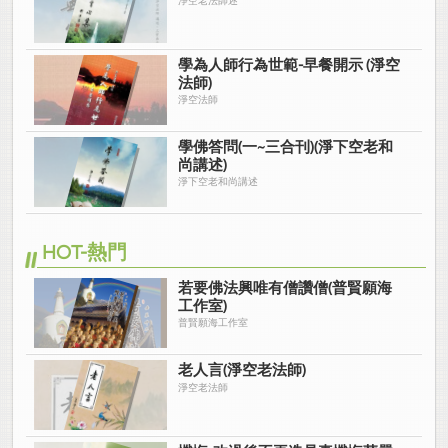
淨空老法師述
學為人師行為世範-早餐開示 (淨空
法師)
淨空法師
學佛答問(一~三合刊)(淨下空老和
尚講述)
淨下空老和尚講述
HOT-熱門
若要佛法興唯有僧讚僧(普賢願海
工作室)
普賢願海工作室
老人言(淨空老法師)
淨空老法師