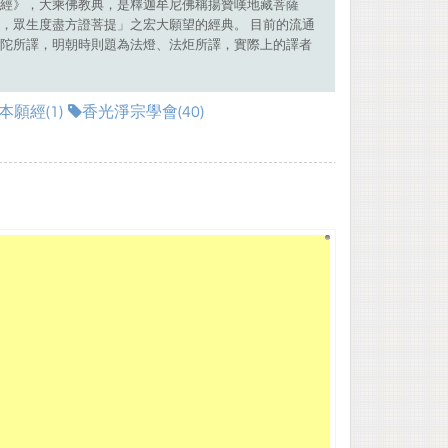
經》，大乘佛教典，是釋迦牟尼佛稱揚贊嘆地藏菩薩
，眾生度盡方證菩提」之宏大願望的經典。 目前的流通
陀所譯，明朝時則題為法燈、法炬所譯，實際上的譯者
願經(1)
香光淨宗學會(40)