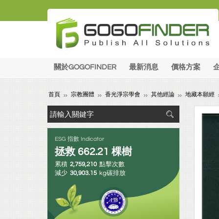
關於GOGOFINDER
最新消息
價格方案
首頁
宗教團體
香光淨宗學會
其他經論
地藏本願經
ESG 指數 Indicator
拯救
662.21
棵樹
累積
2,759,210
點擊次數
減少
30,903.15
kg碳排放