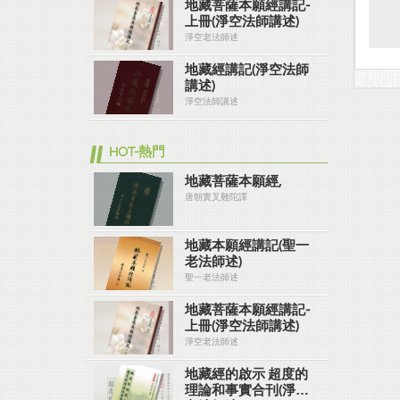
地藏菩薩本願經講記-
上冊(淨空法師講述)
淨空老法師述
地藏經講記(淨空法師
講述)
淨空法師講述
HOT-熱門
地藏菩薩本願經,
唐朝實叉難陀譯
地藏本願經講記(聖一
老法師述)
聖一老法師述
地藏菩薩本願經講記-
上冊(淨空法師講述)
淨空老法師述
地藏經的啟示 超度的
理論和事實合刊(淨空