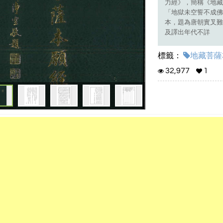
力經》，簡稱《地藏
「地獄未空誓不成佛
本，題為唐朝實叉難
及譯出年代不詳
標籤：
地藏菩薩本
32,977
1