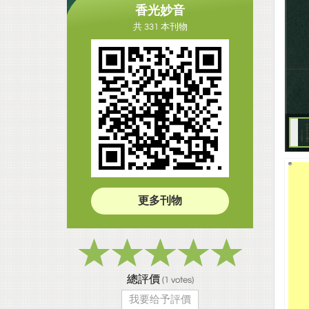
香光妙音
共 331 本刊物
更多刊物
總評價
(
1
votes)
我要给予評價