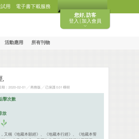
費試用
電子書下載服務
您好, 訪客
登入 | 加入會員
活動應用
所有刊物
,
：2020-02-01 ╱ 商務版
╱ 已保護 0.01 棵樹
點擊次數
排放
，又稱《地藏本願經》、《地藏本行經》、《地藏本誓