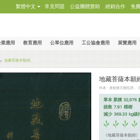
繁體中文
常見問題
公益團體贊助
經銷合作
免
企業應用
教育應用
公單位應用
工公協會應用
展覽應用
地藏菩薩本願經,
地藏菩薩本願經
作者：唐朝實叉難陀譯 ╱ 日期
單本 累積
32,976
拯救
7.91
棵樹
減少
369.33
kg碳
《地藏菩薩本願經》