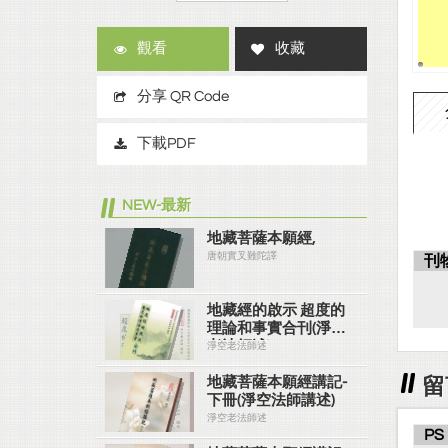
觀看
收藏
分享 QR Code
下載PDF
NEW-最新
地藏菩薩本願經,
唐朝實叉難陀譯
刊
地藏經的啟示 超度的
理論和事實合刊(淨空
老法師述)
淨空老法師述
留
地藏菩薩本願經講記-
下冊(淨空法師講述)
淨空老法師述
PS