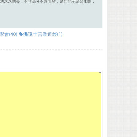
法念念增長，不容毫分不善間雜，是即能令諸惡永斷，
會(40)
佛說十善業道經(1)