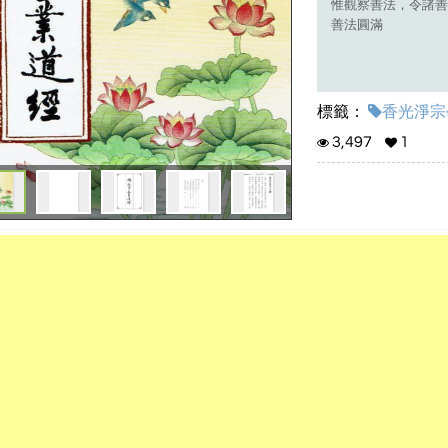
惟觀察善法，令諸善
善法圓滿
標籤：
香光淨宗學
3,497
1