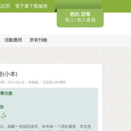
費試用
電子書下載服務
您好, 訪客
登入 | 加入會員
活動應用
所有刊物
(小本)
：2019-08-28 ╱ 商務版
╱ 已保護 0.00 棵樹
點擊次數
排放
法，能斷一切諸惡道苦。何等為一？謂於晝夜，常念思