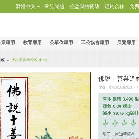
繁體中文
常見問題
公益團體贊助
經銷合作
免
企業應用
教育應用
公單位應用
工公協會應用
展覽應用
道經
佛說十善業道經(小本)
佛說十善業道經
作者：唐朝實叉難陀譯 ╱ 日期
單本 累積
3,496
拯救
0.84
棵樹
減少
39.16
kg碳
龍王，當知菩薩有一