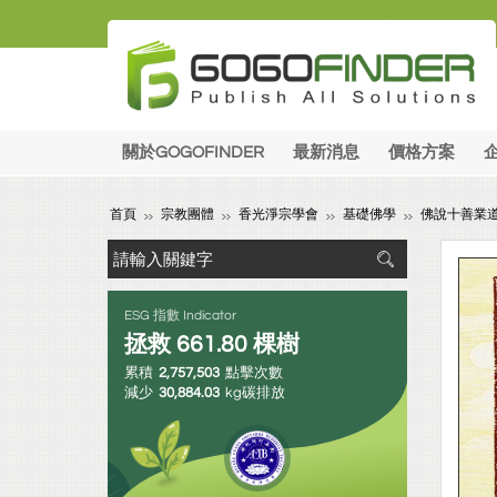
關於GOGOFINDER
最新消息
價格方案
首頁
宗教團體
香光淨宗學會
基礎佛學
佛說十善業
ESG 指數 Indicator
拯救
661.80
棵樹
累積
2,757,503
點擊次數
減少
30,884.03
kg碳排放