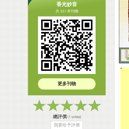
香光妙音
共 331 本刊物
更多刊物
總評價
(
1
votes)
我要给予評價