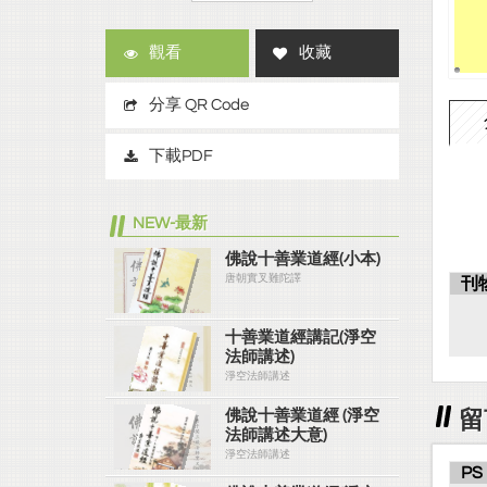
觀看
收藏
分享 QR Code
下載PDF
NEW-最新
佛說十善業道經(小本)
唐朝實叉難陀譯
刊
十善業道經講記(淨空
法師講述)
淨空法師講述
留
佛說十善業道經 (淨空
法師講述大意)
淨空法師講述
PS