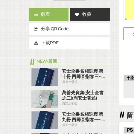
觀看
收藏
分享 QR Code
下載PDF
NEW-最新
安士全書名相註釋 第
十冊 西歸直指卷三~卷
刊
四(周安士著述)
(周安士著述)
萬善先資集(安士全書
之二)(周安士著述)
周安士著述
留
安士全書名相註釋 第
九冊 西歸直指卷一~卷
二(周安士著述)
(周安士著述)
PS