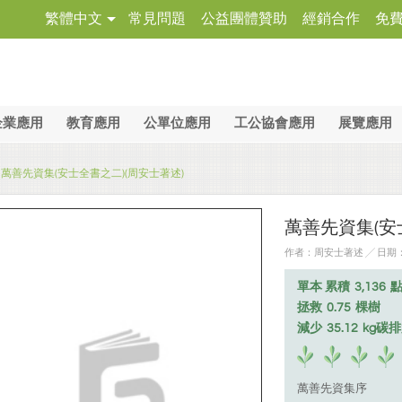
繁體中文
常見問題
公益團體贊助
經銷合作
免
企業應用
教育應用
公單位應用
工公協會應用
展覽應用
萬善先資集(安士全書之二)(周安士著述)
萬善先資集(安
作者：周安士著述 ╱ 日期：20
單本 累積
3,136
拯救
0.75
棵樹
減少
35.12
kg碳
萬善先資集序