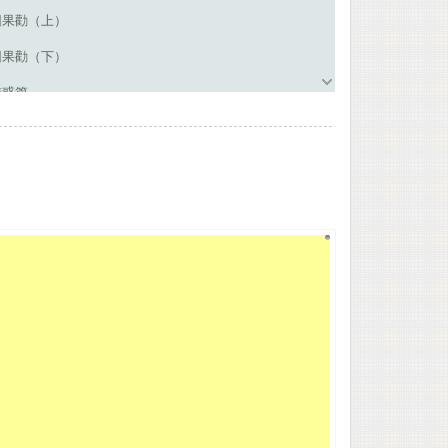
因果勸（上）
因果勸（下）
辨惑篇
謹微錄
實為最勝。不必深求奧義，即所制不殺一戒，可以斷為
矣。夫人無智愚，莫不以殺為極苦，生為大德。罪、福
生、止殺。而物類之好惡趨避，與人情初無少異。乃大
類，猶雜見於《書》、《傳》中，致使人忽於習見，狃
，首垂禁戒，痛切提持，誰復知蠢動含靈、萬物一體之
，吾未知臠割刳剔之可以稱愛也。云斷樹殺獸，不以其
常在；宇宙間固無可殺之時也；旱乾水溢，亦知禁絕屠
時之鼓刀肆毒，干和釀災者，置之不問，吾不知其解
，出現世間，普行教命，令除殺業，而國土人民，壽命
饑饉之名。生當劫濁，世運江河，先聖睹極重難反之
去太甚之言。而經傳遺文，猶未免為饕夫藉口，言之可