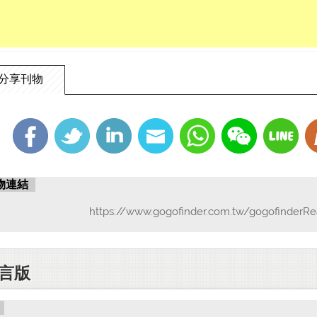
勝憫歎。友人安士周
瀝血，兼示域外之曠
已。實貪殘世界中大
元，諸聖昭垂，決定
慈心三昧，為之護持
雲學人，冰庵張立廉
分享刊物
物連結
https://www.gogofinder.com.tw/gogofinderRe
言版