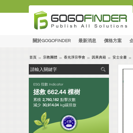
關於GOGOFINDER
最新消息
價格方案
首頁
宗教團體
香光淨宗學會
因果典籍
安士全書
ESG 指數 Indicator
拯救
662.44
棵樹
累積
2,760,182
點擊次數
減少
30,914.04
kg碳排放