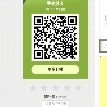
香光妙音
共 331 本刊物
更多刊物
總評價
(
0
votes)
我要给予評價