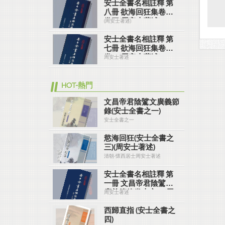
安士全書名相註釋 第
八冊 欲海回狂集卷二~
卷三(周安士著述)
(周安士著述)
安士全書名相註釋 第
七冊 欲海回狂集卷一~
卷二(周安士著述)
周安士著述
HOT-熱門
文昌帝君陰騭文廣義節
錄(安士全書之一)
安士全書之一
慾海回狂(安士全書之
三)(周安士著述)
清朝‧懷西居士周安士著述
安士全書名相註釋 第
一冊 文昌帝君陰騭文
廣義節錄卷上之一(周
周安士著述
安士著述)
西歸直指 (安士全書之
四)