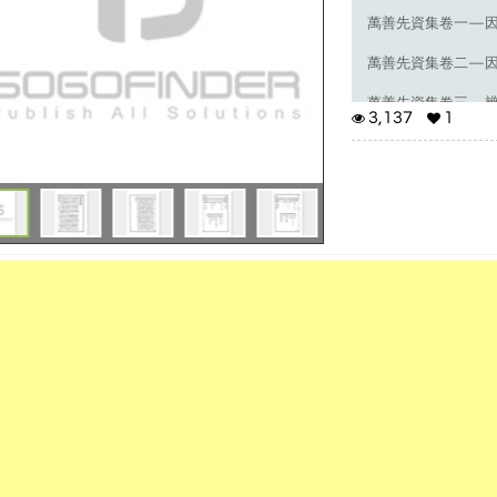
萬善先資集卷一—
萬善先資集卷二—
萬善先資集卷三—
3,137
1
萬善先資集卷四—
戒殺放生文（附）
萬善先資集序
聖教雖云大同，佛法
聖中之聖，無可比倫
之甚鉅者，莫過於戕
烹用享，宴賓充庖之
為固然。自非大雄氏
義？今儒門亦云愛物
時；非孝，不知太和
宰，仰格天心；而平
也。經云：轉輪聖王
福樂，乃至不聞刀兵
勢，萬不得已，為害