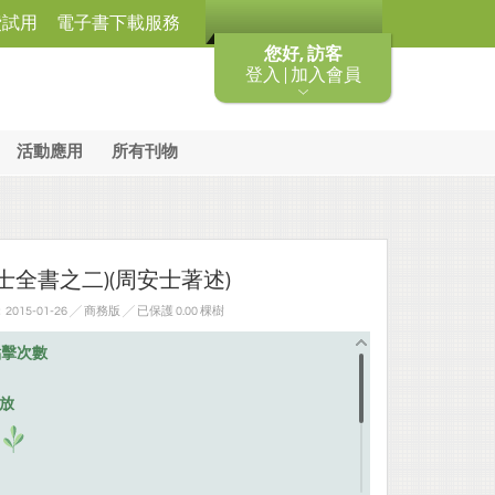
費試用
電子書下載服務
您好, 訪客
登入 | 加入會員
活動應用
所有刊物
士全書之二)(周安士著述)
15-01-26 ╱ 商務版
╱ 已保護 0.00 棵樹
點擊次數
排放