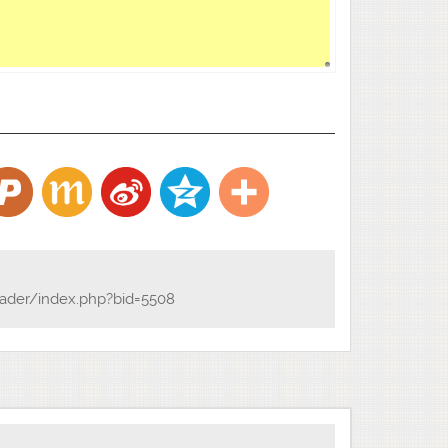
子，慨然著書，警發良心，挽回殺運，搜抉分疏，披誠
觀，大破拘儒之陋說，期於大夢頓覺，沈屙必療而後
光明幢也。同志相勸，梓而傳之。念殺為戒首，仁為善
明誨，因目之為《萬善先資》。是編所在，無量賢聖，
；諸天鬼神，恭敬圍繞，應以華香，而散其處。同邑五
述。
ader/index.php?bid=5508