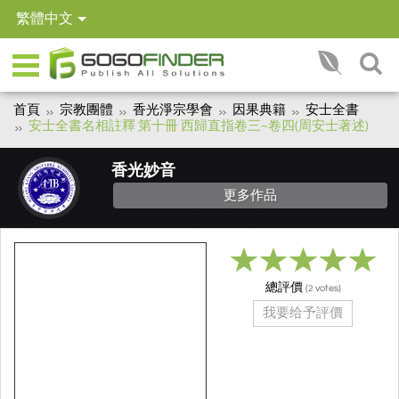
繁體中文
首頁
宗教團體
香光淨宗學會
因果典籍
安士全書
安士全書名相註釋 第十冊 西歸直指卷三~卷四(周安士著述)
香光妙音
更多作品
總評價
(
votes)
2
我要给予評價