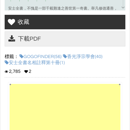
安士全書，不愧是一部千載難逢之善世第一奇書。舉凡修德遷善，
三世因果，六道輪迴，持佛聖號，求生西方，森羅萬象，無所不
收藏
包。是一部難能可貴，值得人人一讀之大好善書。世間報章雜誌可
以不看，安士全書不可不讀。閱讀此書可助我們了解宇宙人生的真
相；閱讀此書真人生一大享受，真不虛此生。閱讀此書者乃福報之
下載PDF
人，可喜可賀。
標籤：
GOGOFINDER(56)
香光淨宗學會(40)
安士全書名相註釋第十冊(1)
2,785
2