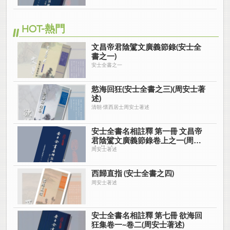
HOT-熱門
文昌帝君陰騭文廣義節錄(安士全
書之一)
安士全書之一
慾海回狂(安士全書之三)(周安士著
述)
清朝‧懷西居士周安士著述
安士全書名相註釋 第一冊 文昌帝
君陰騭文廣義節錄卷上之一(周安
士著述)
周安士著述
西歸直指 (安士全書之四)
周安士著述
安士全書名相註釋 第七冊 欲海回
狂集卷一~卷二(周安士著述)