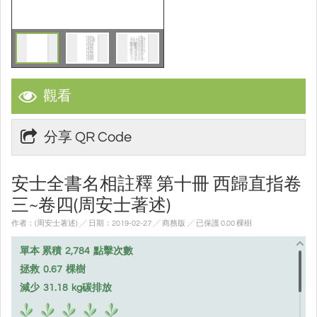
觀看
分享 QR Code
安士全書名相註釋 第十冊 西歸直指卷
三~卷四(周安士著述)
作者：(周安士著述) ╱ 日期：2019-02-27 ╱ 商務版
╱ 已保護 0.00 棵樹
單本 累積
2,784
點擊次數
拯救
0.67
棵樹
減少
31.18
kg碳排放