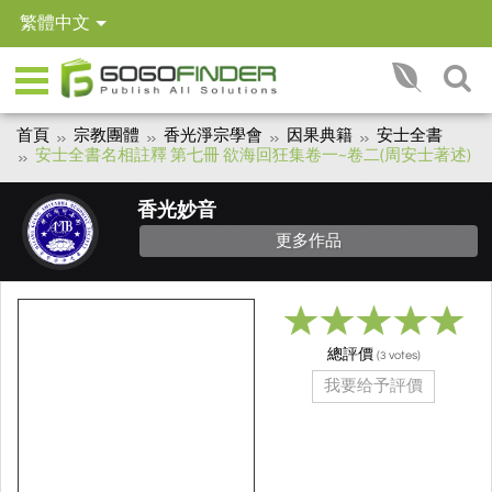
繁體中文
首頁
宗教團體
香光淨宗學會
因果典籍
安士全書
安士全書名相註釋 第七冊 欲海回狂集卷一~卷二(周安士著述)
香光妙音
更多作品
總評價
(
votes)
3
我要给予評價