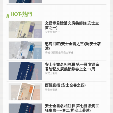
HOT-熱門
文昌帝君陰騭文廣義節錄(安士全
書之一)
安士全書之一
慾海回狂(安士全書之三)(周安士著
述)
清朝‧懷西居士周安士著述
安士全書名相註釋 第一冊 文昌帝
君陰騭文廣義節錄卷上之一(周安
士著述)
周安士著述
西歸直指 (安士全書之四)
周安士著述
安士全書名相註釋 第七冊 欲海回
狂集卷一~卷二(周安士著述)