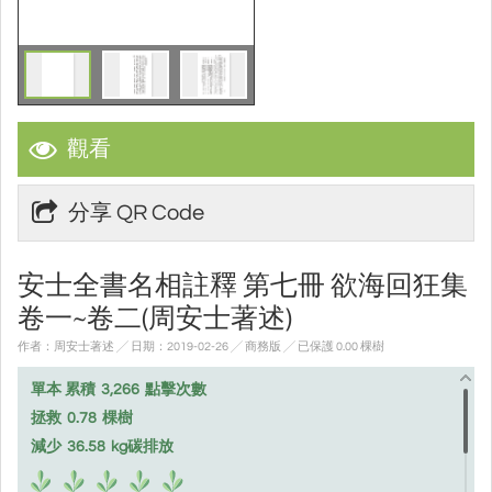
觀看
分享 QR Code
安士全書名相註釋 第七冊 欲海回狂集
卷一~卷二(周安士著述)
作者：周安士著述 ╱ 日期：2019-02-26 ╱ 商務版
╱ 已保護 0.00 棵樹
單本 累積
3,266
點擊次數
拯救
0.78
棵樹
減少
36.58
kg碳排放