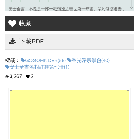
安士全書，不愧是一部千載難逢之善世第一奇書。舉凡修德遷善，
三世因果，六道輪迴，持佛聖號，求生西方，森羅萬象，無所不
收藏
包。是一部難能可貴，值得人人一讀之大好善書。世間報章雜誌可
以不看，安士全書不可不讀。閱讀此書可助我們了解宇宙人生的真
相；閱讀此書真人生一大享受，真不虛此生。閱讀此書者乃福報之
下載PDF
人，可喜可賀。
標籤：
GOGOFINDER(56)
香光淨宗學會(40)
安士全書名相註釋第七冊(1)
3,267
2