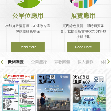
公單位應用
展覽應用
增加施政滿意度，加速政令宣
實現綠色展覽，即時買賣媒
導效益綠色環保
合，數據分析實現O2O與SNS
社群行銷
Read More
Read More
體
機關團體
企業型錄
宗教團體
個人創作
休閒