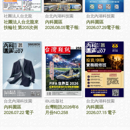
社團法人台北龍
台北內湖科技園
台北內湖科技園
社團法人台北龍來
內科園區
內科園區
扶輪社 第205次例
2026.08.05電子報:
2026.07.29電子報:
會 線上社刊
宏明建設｜宏明麗
格力AI超變頻空調
山 家的靠山 內科最
全球銷售第一 領導
高的安全承諾
品牌
台北內湖科技園
iBU出版社
台北內湖科技園
內科園區
台灣鞋訊2026年6
內科園區
2026.07.22 電子
月份NO.258
2026.07.15 電子
報：SIMURGH比
報：MISA 智享會
你想的更舒適｜
第七屆 台北(2026)
Su-Si 舒仕裝 都會
投資/併購 實務精